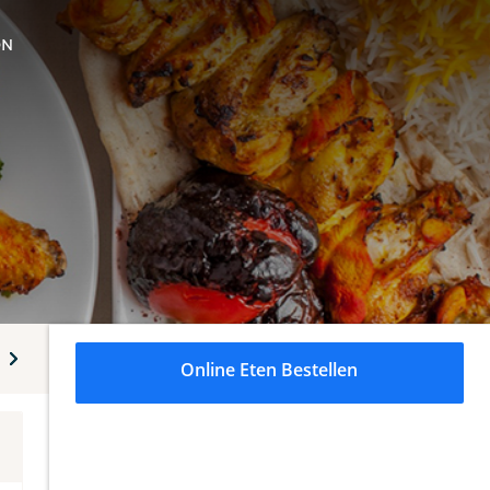
ON
p
Kippenvleugels
Rijst
Cigköfte
Patat
Extra
Online Eten Bestellen