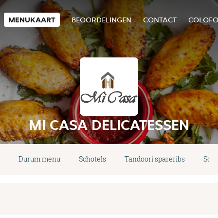
MENUKAART
BEOORDELINGEN
CONTACT
COLOF
MI CASA DELICATESSEN
Durum menu
Schotels
Tandoori spareribs
Soe