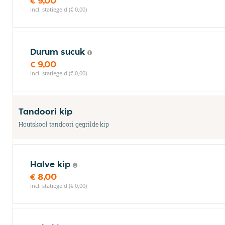
€ 9,00
incl. statiegeld (€ 0,00)
Durum sucuk
€ 9,00
incl. statiegeld (€ 0,00)
Tandoori kip
Houtskool tandoori gegrilde kip
Halve kip
€ 8,00
incl. statiegeld (€ 0,00)