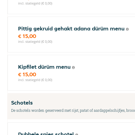
incl. statiegeld (€ 0,00)
Pittig gekruid gehakt adana dürüm menu
€ 15,00
incl. statiegeld (€ 0,00)
Kipfilet dürüm menu
€ 15,00
incl. statiegeld (€ 0,00)
Schotels
De schotels worden geserveerd met rijst, patat of aardappelschijfjes, broo
Dubbele spies schotel